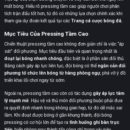
mất bóng. Hiểu rõ pressing tầm cao giúp người chơi phân
tích trận đấu tốt hơn, từ đó có những lựa chọn chính xác khi
tham gia dự đoán kết quả tại các
Trang cá cược bóng đá.
Mục Tiêu Của Pressing Tầm Cao
Chiến thuật pressing tầm cao không đơn giản chỉ là việc “áp
sát” đối phương. Mục tiêu đầu tiên và quan trọng nhất là
đoạt lại bóng nhanh chóng
, đặc biệt là ở phần sân đối thủ.
Bằng cách gây áp lực liên tục, đội bóng có thể
ngăn cản đối
phương tổ chức lên bóng từ hàng phòng ngự
, phá vỡ ý đồ
triển khai lối chơi ngay từ sớm.
Ngoài ra, pressing tầm cao còn có tác dụng
gây áp lực tâm
lý mạnh mẽ
. Hậu vệ và thủ môn đối phương buộc phải đưa
ra quyết định nhanh trong không gian hẹp, từ đó dễ mắc sai
lầm. Khi đoạt được bóng ở gần khung thành, đội bóng
pressing có cơ hội lớn để tạo ra
tình huống ghi bàn trực
tiếp
, biến phòng ngự thành tấn công chỉ trong vài giây.