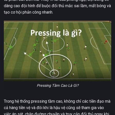
dâng cao đội hình để buộc đối thủ mắc sai lầm, mất bóng và
tạo cơ hội phản công nhanh.
Pressing Tầm Cao Là Gì?
Trong hệ thống pressing tầm cao, không chỉ các tiền đạo mà
cả hàng tiền vệ và đôi khi là hậu vệ cũng sẽ tham gia vào
việc áp sát, chặn đường chuyền và truy cản đối thủ ngay khi