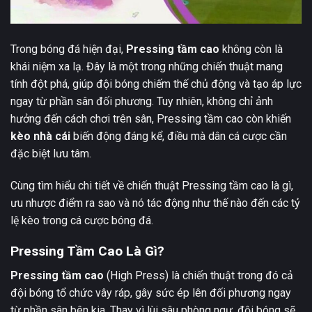
Trong bóng đá hiện đại,
Pressing tầm cao
không còn là
khái niệm xa lạ. Đây là một trong những chiến thuật mang
tính đột phá, giúp đội bóng chiếm thế chủ động và tạo áp lực
ngay từ phần sân đối phương. Tuy nhiên, không chỉ ảnh
hưởng đến cách chơi trên sân, Pressing tầm cao còn khiến
kèo nhà cái
biến động đáng kể, điều mà dân cá cược cần
đặc biệt lưu tâm.
Cùng tìm hiểu chi tiết về chiến thuật Pressing tầm cao là gì,
ưu nhược điểm ra sao và nó tác động như thế nào đến các tỷ
lệ kèo trong cá cược bóng đá.
Pressing Tầm Cao Là Gì?
Pressing tầm cao
(High Press) là chiến thuật trong đó cả
đội bóng tổ chức vây ráp, gây sức ép lên đối phương ngay
từ phần sân bên kia. Thay vì lùi sâu phòng ngự, đội bóng sẽ