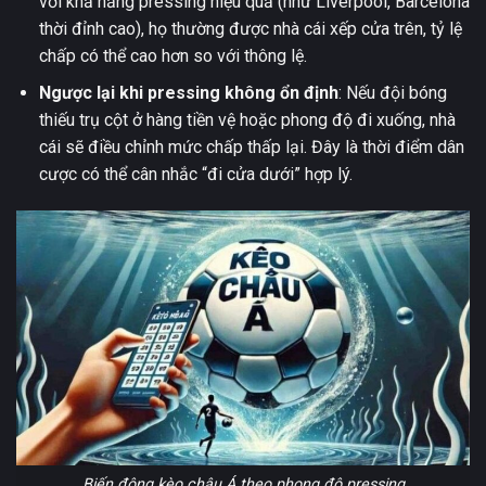
với khả năng pressing hiệu quả (như Liverpool, Barcelona
thời đỉnh cao), họ thường được nhà cái xếp cửa trên, tỷ lệ
chấp có thể cao hơn so với thông lệ.
Ngược lại khi pressing không ổn định
: Nếu đội bóng
thiếu trụ cột ở hàng tiền vệ hoặc phong độ đi xuống, nhà
cái sẽ điều chỉnh mức chấp thấp lại. Đây là thời điểm dân
cược có thể cân nhắc “đi cửa dưới” hợp lý.
Biến động kèo châu Á theo phong độ pressing