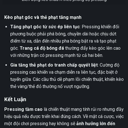
Kèo phạt góc và thẻ phạt tăng mạnh
Tăng phạt góc từ sức ép liên tục
: Pressing khiến đối
phương buộc phải phá bóng, chuyền dài hoặc chịu dứt
điểm từ xa, dẫn đến nhiều pha bóng bật ra và tạo phạt
góc.
Trang cá độ bóng đá
thường đẩy kèo góc lên cao
với những trận có pressing mạnh từ cả hai bên.
Gia tăng thẻ phạt do tranh chấp quyết liệt
: Cường độ
pressing cao khiến va chạm diễn ra liên tục, đặc biệt ở
tuyến giữa. Các cầu thủ dễ phạm lỗi chiến thuật, khiến kèo
thẻ vàng/thẻ đỏ thường nổ vượt ngưỡng.
Kết Luận
Pressing tầm cao
là chiến thuật mang tính rủi ro nhưng đầy
hiệu quả nếu được triển khai đúng cách. Về mặt cá cược, việc
một đội chơi pressing hay không sẽ
ảnh hưởng lớn đến