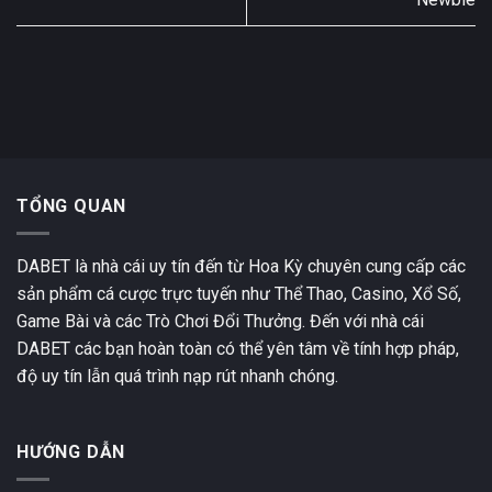
TỔNG QUAN
DABET là nhà cái uy tín đến từ Hoa Kỳ chuyên cung cấp các
sản phẩm cá cược trực tuyến như Thể Thao, Casino, Xổ Số,
Game Bài và các Trò Chơi Đổi Thưởng. Đến với nhà cái
DABET các bạn hoàn toàn có thể yên tâm về tính hợp pháp,
độ uy tín lẫn quá trình nạp rút nhanh chóng.
HƯỚNG DẪN