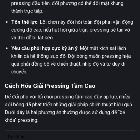
pressing đầu tiên, đối phương có thể đối mặt khung
thành trực tiếp.
Tốn thể lực
: Lối chơi này đòi hỏi toàn đội phải vận động
cường độ cao, nếu hụt hơi giữa trận, pressing sẽ tan vỡ
và đội dễ bị lật kèo.
Yêu cầu phối hợp cực kỳ ăn ý
: Một mắt xích sai lệch
khiến cả hệ thống sụp đổ. Đội bóng muốn pressing hiệu
quả phải đồng bộ về chiến thuật, nhịp độ và tư duy di
chuyển.
Cách Hóa Giải Pressing Tầm Cao
Để đối phó với lối chơi pressing tầm cao đầy áp lực, nhiều
đội bóng đã phát triển những giải pháp chiến thuật hiệu quả.
Dưới đây là hai phương án thường được sử dụng để “bẻ
khóa” pressing: