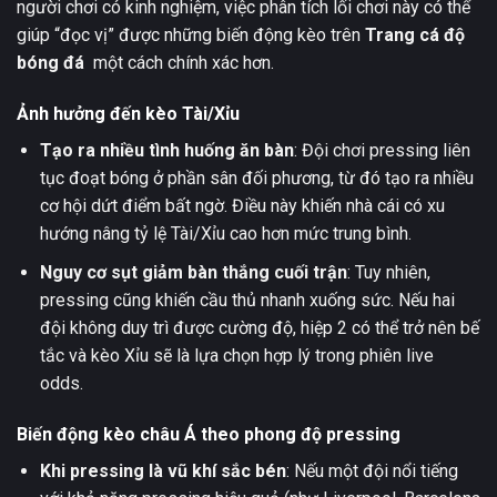
người chơi có kinh nghiệm, việc phân tích lối chơi này có thể
giúp “đọc vị” được những biến động kèo trên
Trang cá độ
bóng đá
một cách chính xác hơn.
Ảnh hưởng đến kèo Tài/Xỉu
Tạo ra nhiều tình huống ăn bàn
: Đội chơi pressing liên
tục đoạt bóng ở phần sân đối phương, từ đó tạo ra nhiều
cơ hội dứt điểm bất ngờ. Điều này khiến nhà cái có xu
hướng nâng tỷ lệ Tài/Xỉu cao hơn mức trung bình.
Nguy cơ sụt giảm bàn thắng cuối trận
: Tuy nhiên,
pressing cũng khiến cầu thủ nhanh xuống sức. Nếu hai
đội không duy trì được cường độ, hiệp 2 có thể trở nên bế
tắc và kèo Xỉu sẽ là lựa chọn hợp lý trong phiên live
odds.
Biến động kèo châu Á theo phong độ pressing
Khi pressing là vũ khí sắc bén
: Nếu một đội nổi tiếng