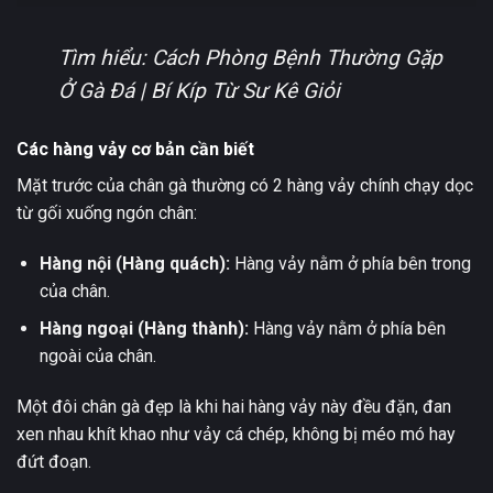
Tìm hiểu:
Cách Phòng Bệnh Thường Gặp
Ở Gà Đá | Bí Kíp Từ Sư Kê Giỏi
Các hàng vảy cơ bản cần biết
Mặt trước của chân gà thường có 2 hàng vảy chính chạy dọc
từ gối xuống ngón chân:
Hàng nội (Hàng quách):
Hàng vảy nằm ở phía bên trong
của chân.
Hàng ngoại (Hàng thành):
Hàng vảy nằm ở phía bên
ngoài của chân.
Một đôi chân gà đẹp là khi hai hàng vảy này đều đặn, đan
xen nhau khít khao như vảy cá chép, không bị méo mó hay
đứt đoạn.