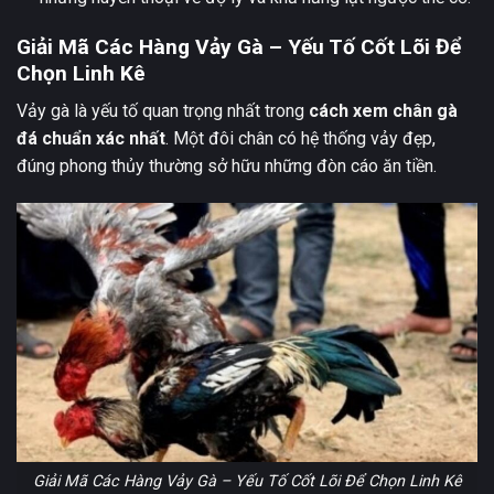
Giải Mã Các Hàng Vảy Gà – Yếu Tố Cốt Lõi Để
Chọn Linh Kê
Vảy gà là yếu tố quan trọng nhất trong
cách xem chân gà
đá chuẩn xác nhất
. Một đôi chân có hệ thống vảy đẹp,
đúng phong thủy thường sở hữu những đòn cáo ăn tiền.
Giải Mã Các Hàng Vảy Gà – Yếu Tố Cốt Lõi Để Chọn Linh Kê