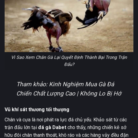
Vì Sao Xem Chân Gà Lại Quyết Định Thành Bại Trong Trận
Đấu?
Tham khảo:
Kinh Nghiệm Mua Gà Đá
Chiến Chất Lượng Cao | Không Lo Bị Hớ
Vũ khí sát thương tối thượng
Chân và cựa là nơi phát ra lực đá chủ yếu. Khảo sát từ các
trận đấu lớn tại
đá gà Dabet
cho thấy, những chiến kê sở
hữu đôi chân thanh thoát, khô ráo và các hàng vảy đều đặn