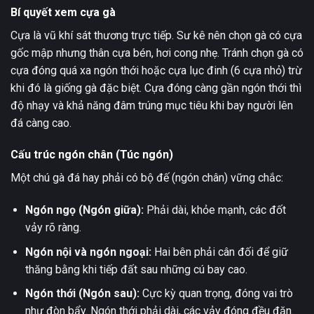
Bí quyết xem cựa gà
Cựa là vũ khí sát thương trực tiếp. Sư kê nên chọn gà có cựa
gốc mập nhưng thân cựa bén, hơi cong nhẹ. Tránh chọn gà có
cựa đóng quá xa ngón thới hoặc cựa lục đinh (6 cựa nhỏ) trừ
khi đó là giống gà đặc biệt. Cựa đóng càng gần ngón thới thì
độ nhạy và khả năng đâm trúng mục tiêu khi bay người lên
đá càng cao.
Cấu trúc ngón chân (Túc ngón)
Một chú gà đá hay phải có bộ đế (ngón chân) vững chắc:
Ngón ngọ (Ngón giữa):
Phải dài, khỏe mạnh, các đốt
vảy rõ ràng.
Ngón nội và ngón ngoại:
Hai bên phải cân đối để giữ
thăng bằng khi tiếp đất sau những cú bay cao.
Ngón thới (Ngón sau):
Cực kỳ quan trọng, đóng vai trò
như đòn bẩy. Ngón thới phải dài, các vảy đóng đều đặn.