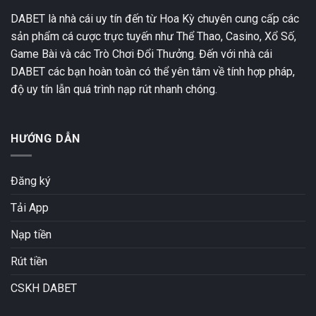
DABET là nhà cái uy tín đến từ Hoa Kỳ chuyên cung cấp các
sản phẩm cá cược trực tuyến như Thể Thao, Casino, Xổ Số,
Game Bài và các Trò Chơi Đổi Thưởng. Đến với nhà cái
DABET các bạn hoàn toàn có thể yên tâm về tính hợp pháp,
độ uy tín lẫn quá trình nạp rút nhanh chóng.
HƯỚNG DẪN
Đăng ký
Tải App
Nạp tiền
Rút tiền
CSKH DABET