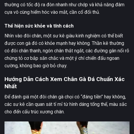
thường có tốc độ ra đòn nhanh như chớp và khả năng đâm
cựa vô cùng hiểm hóc vào mắt, cần cổ đối thủ.
Thể hiện sức khỏe và tính cách
Nhìn vào đôi chân, một sư kê giàu kinh nghiệm có thể biết
được con gà đó có khỏe mạnh hay không. Thần kê thường
có đôi chân thanh, ngón chân thắt ngắt, các đường gân nổi rõ
chứng tỏ cơ bắp săn chắc và một ý chí chiến đấu ngoan
cường, không bao giờ bỏ chạy.
Hướng Dẫn Cách Xem Chân Gà Đá Chuẩn Xác
Nhất
Để đánh giá một đôi chân gà chọi có “đáng tiền” hay không,
các sư kê cần quan sát tỉ mỉ từ hình dáng tổng thể, màu sắc
cho đến cấu trúc xương chân.