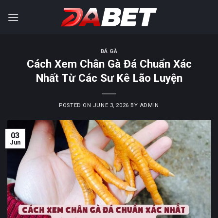
Skip
to
content
ĐÁ GÀ
Cách Xem Chân Gà Đá Chuẩn Xác
Nhất Từ Các Sư Kê Lão Luyện
POSTED ON
JUNE 3, 2026
BY
ADMIN
03
Jun